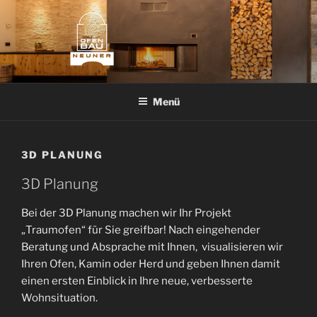
Z
u
m
I
n
OFENBAU NEUNER
Kachelöfen • Kachelherd • Kaminofen
h
Menü
a
l
t
3D PLANUNG
s
p
3D Planung
r
i
Bei der 3D Planung machen wir Ihr Projekt
n
„Traumofen“ für Sie greifbar! Nach eingehender
g
Beratung und Absprache mit Ihnen, visualisieren wir
e
Ihren Ofen, Kamin oder Herd und geben Ihnen damit
n
einen ersten Einblick in Ihre neue, verbesserte
Wohnsituation.