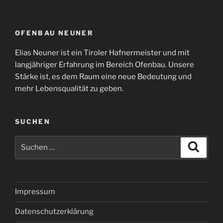
OFENBAU NEUNER
Elias Neuner ist ein Tiroler Hafnermeister und mit
langjähriger Erfahrung im Bereich Ofenbau. Unsere
Stärke ist, es dem Raum eine neue Bedeutung und
mehr Lebensqualität zu geben.
SUCHEN
S
S
u
u
c
c
h
e
h
n
e
Impressum
n
Datenschutzerklärung
a