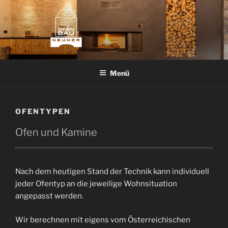
Z
u
m
I
n
OFENBAU NEUNER
Kachelöfen • Kachelherd • Kaminofen
h
Menü
a
l
t
OFENTYPEN
s
p
Ofen und Kamine
r
i
n
Nach dem heutigen Stand der Technik kann individuell
g
jeder Ofentyp an die jeweilige Wohnsituation
e
angepasst werden.
n
Wir berechnen mit eigens vom Österreichischen